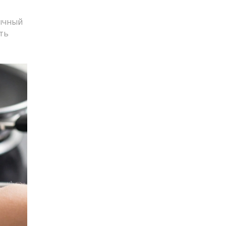
бычный
ять