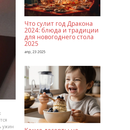
Что сулит год Дракона
2024: блюда и традиции
для новогоднего стола
2025
апр, 23 2025
к
тся
ь ужин