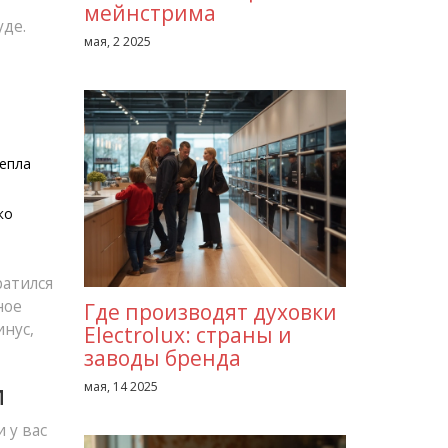
мейнстрима
уде.
мая, 2 2025
тепла
ко
ратился
ное
Где производят духовки
инус,
Electrolux: страны и
заводы бренда
и
мая, 14 2025
 у вас