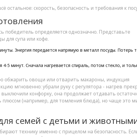
ё остальное: скорость, безопасность и требования к пос
готовления
есь победитель определяется однозначно. Представьте
ы для супа или кофе.
минуты. Энергия передается напрямую в металл посуды. Потерь 
 4-5 минут. Сначала нагревается спираль, потом стекло, и толь
ро обжарить овощи или отварить макароны, индукция
кцию мгновенно: убрали руку с регулятора - нагрев прек
вы выключили конфорку, она продолжает отдавать остаточ
 плюсом (например, для томления блюда), но чаще это м
 для семей с детьми и животным
бирают технику именно с прицелом на безопасность. Если