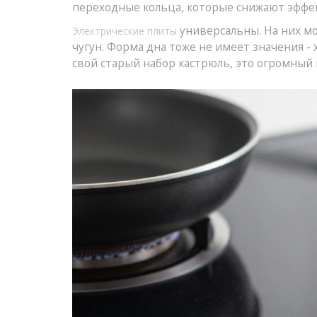
переходные кольца, которые снижают эффе
универсальны. На них мо
Электрические плиты
чугун. Форма дна тоже не имеет значения - х
свой старый набор кастрюль, это огромный 