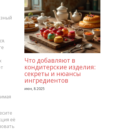
ьезный
ся.
те
Что добавляют в
х
кондитерские изделия:
ет
секреты и нюансы
ингредиентов
июн, 8 2025
бимая
есите
кция её
зовать