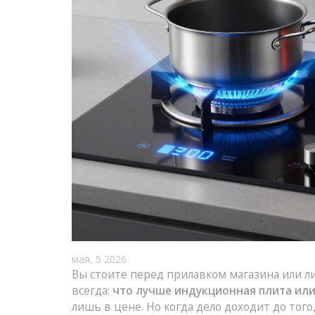
мая, 5 2026
Вы стоите перед прилавком магазина или ли
всегда:
что лучше индукционная плита или
лишь в цене. Но когда дело доходит до тог