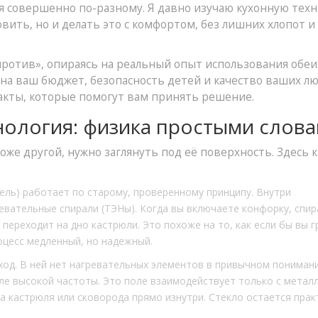
бя совершенно по-разному. Я давно изучаю кухонную техн
вить, но и делать это с комфортом, без лишних хлопот и
против», опираясь на реальный опыт использования обеи
 на ваш бюджет, безопасность детей и качество ваших 
факты, которые помогут вам принять решение.
хнология: физика простыми слов
оже другой, нужно заглянуть под её поверхность. Здесь 
ель) работает по старому, проверенному принципу. Внутри
евательные спирали (ТЭНы). Когда вы включаете конфорку, спир
а переходит на дно кастрюли. Это похоже на то, как если бы вы г
роцесс медленный, но надежный.
ход. В ней нет нагревательных элементов в привычном понимани
ле высокой частоты. Это поле взаимодействует только с метал
ша кастрюля или сковорода прямо изнутри. Стекло остается прак