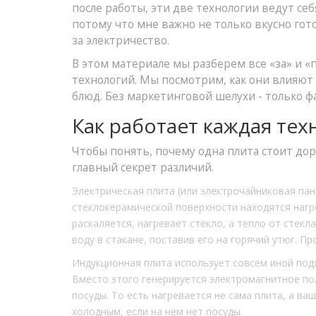
после работы, эти две технологии ведут се
потому что мне важно не только вкусно гото
за электричество.
В этом материале мы разберем все «за» и «
технологий. Мы посмотрим, как они влияют
блюд. Без маркетинговой шелухи - только 
Как работает каждая те
Чтобы понять, почему одна плита стоит дор
главный секрет различий.
Электрическая плита
(или электрочайниковая пан
стеклокерамической поверхности находятся нагр
раскаляется, нагревает стекло, а тепло от стекл
воду в стакане, поставив его на горячий утюг. П
Индукционная плита
использует совсем иной под
Вместо этого генерируется электромагнитное по
посуды. То есть нагревается не сама плита, а ва
холодным, если на нем нет посуды.