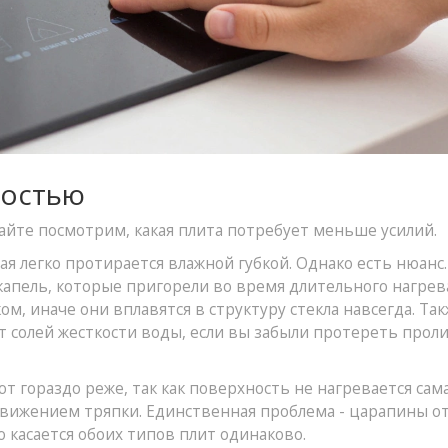
ностью
айте посмотрим, какая плита потребует меньше усилий.
ая легко протирается влажной губкой. Однако есть нюанс.
капель, которые пригорели во время длительного нагрева
м, иначе они вплавятся в структуру стекла навсегда. Так
т солей жесткости воды, если вы забыли протереть прол
т гораздо реже, так как поверхность не нагревается сам
 движением тряпки. Единственная проблема - царапины о
о касается обоих типов плит одинаково.