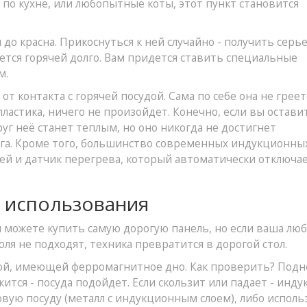
 по кухне, или любопытные коты, этот пункт становится
 до красна. Прикоснуться к ней случайно - получить сер
ется горячей долго. Вам придется ставить специальные
м.
от контакта с горячей посудой. Сама по себе она не греет
пластика, ничего не произойдет. Конечно, если вы остави
уг неё станет теплым, но оно никогда не достигнет
ога. Кроме того, большинство современных индукционны
ей и датчик перегрева, который автоматически отключа
е использования
ы можете купить самую дорогую панель, но если ваша лю
ля не подходят, техника превратится в дорогой стол.
дой, имеющей ферромагнитное дно. Как проверить? Подн
жится - посуда подойдет. Если скользит или падает - инду
овую посуду (металл с индукционным слоем), либо исполь