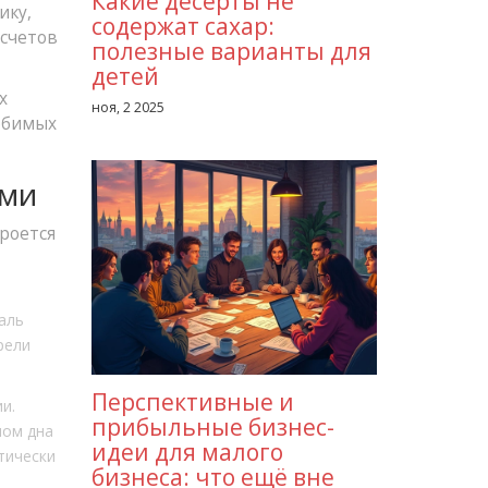
Какие десерты не
ику,
содержат сахар:
 счетов
полезные варианты для
детей
х
ноя, 2 2025
любимых
ами
кроется
аль
рели
Перспективные и
и.
прибыльные бизнес-
лом дна
идеи для малого
тически
бизнеса: что ещё вне