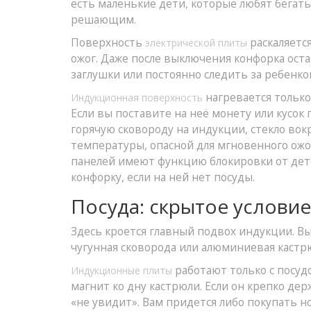
есть маленькие дети, которые любят бегать
решающим.
Поверхность
раскаляется
электрической плиты
ожог. Даже после выключения конфорка оста
заглушки или постоянно следить за ребенко
нагревается только 
Индукционная поверхность
Если вы поставите на неё монету или кусок 
горячую сковороду на индукции, стекло вокр
температуры, опасной для мгновенного ож
панелей имеют функцию блокировки от дет
конфорку, если на ней нет посуды.
Посуда: скрытое услови
Здесь кроется главный подвох индукции. В
чугунная сковорода или алюминиевая кастрю
работают только с посу
Индукционные плиты
магнит ко дну кастрюли. Если он крепко дер
«не увидит». Вам придется либо покупать н