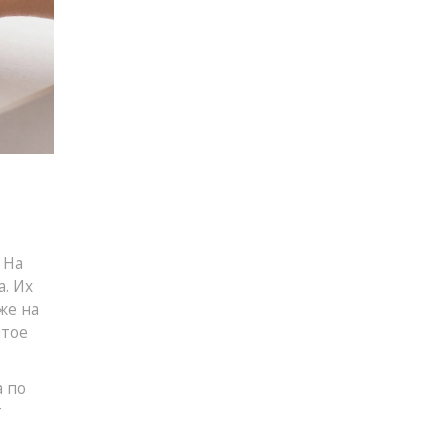
 На
. Их
же на
итое
а по
т