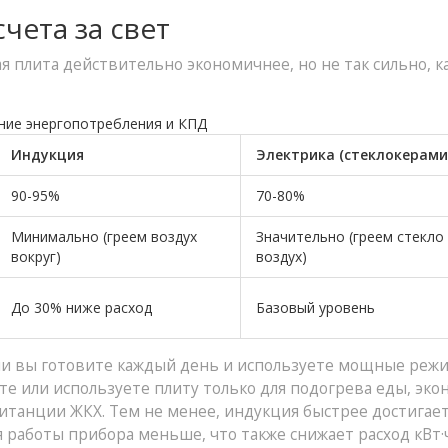
чета за свет
 плита действительно экономичнее, но не так сильно, к
ние энергопотребления и КПД
Индукция
Электрика (стеклокерами
90-95%
70-80%
Минимально (греем воздух
Значительно (греем стекло
вокруг)
воздух)
До 30% ниже расход
Базовый уровень
сли вы готовите каждый день и используете мощные реж
ите или используете плиту только для подогрева еды, эк
итанции ЖКХ. Тем не менее, индукция быстрее достигае
работы прибора меньше, что также снижает расход кВт·ч