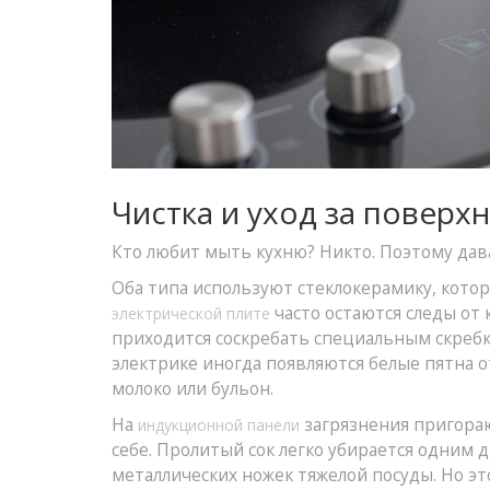
Чистка и уход за поверх
Кто любит мыть кухню? Никто. Поэтому дав
Оба типа используют стеклокерамику, котор
часто остаются следы от 
электрической плите
приходится соскребать специальным скребко
электрике иногда появляются белые пятна о
молоко или бульон.
На
загрязнения пригораю
индукционной панели
себе. Пролитый сок легко убирается одним
металлических ножек тяжелой посуды. Но эт