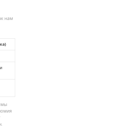
ак нам
ка)
 и
имы
ономия
т
.