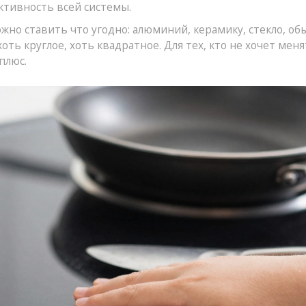
ктивность всей системы.
жно ставить что угодно: алюминий, керамику, стекло, о
оть круглое, хоть квадратное. Для тех, кто не хочет мен
плюс.