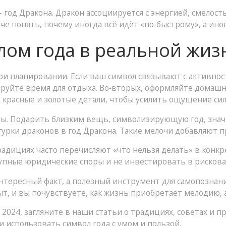
– год Дракона. Дракон ассоциируется с энергией, смело
гче понять, почему иногда всё идёт «по‑быстрому», а ино
лом года в реальной жиз
при планировании. Если ваш символ связывают с активно
нируйте время для отдыха. Во‑вторых, оформляйте домашн
 красные и золотые детали, чтобы усилить ощущение сил
лы. Подарить близким вещь, символизирующую год, значи
гурки драконов в год Дракона. Такие мелочи добавляют п
адициях часто перечисляют «что нельзя делать» в конкр
упные юридические споры и не инвестировать в рискова
 интересный факт, а полезный инструмент для самопознан
т, и вы почувствуете, как жизнь приобретает мелодию, а 
 2024, загляните в наши статьи о традициях, советах и 
 использовать символ года с умом и пользой.