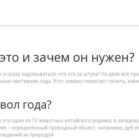
 это и зачем он нужен?
 и сразу задумываться, что это за штука? На деле всё п
авным «мотивом» года. Этот символ помогает понять, как
вол года?
это один из 12 животных китайского зодиака, в западных
иях – определённый природный объект, например, дуб ил
блюдений за природой.