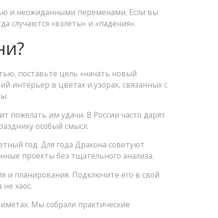
стью и неожиданными переменами. Если вы
гда случаются «взлёты» и «падения».
ни?
стью, поставьте цель «начать новый
ий интерьер в цветах и узорах, связанных с
ы.
т пожелать им удачи. В России часто дарят
разднику особый смысл.
етный год. Для года Дракона советуют
нные проекты без тщательного анализа.
ия и планирования. Подключите его в свой
не хаос.
приметах. Мы собрали практические