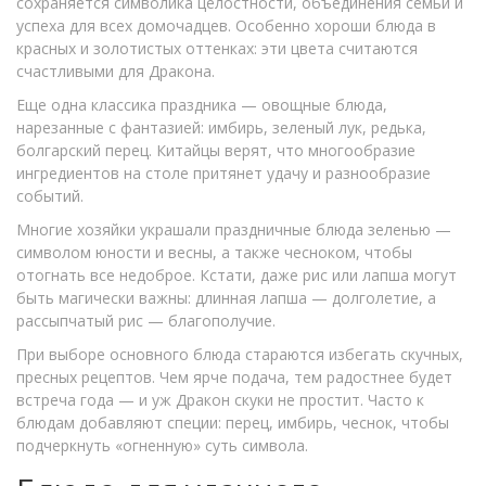
сохраняется символика целостности, объединения семьи и
успеха для всех домочадцев. Особенно хороши блюда в
красных и золотистых оттенках: эти цвета считаются
счастливыми для Дракона.
Еще одна классика праздника — овощные блюда,
нарезанные с фантазией: имбирь, зеленый лук, редька,
болгарский перец. Китайцы верят, что многообразие
ингредиентов на столе притянет удачу и разнообразие
событий.
Многие хозяйки украшали праздничные блюда зеленью —
символом юности и весны, а также чесноком, чтобы
отогнать все недоброе. Кстати, даже рис или лапша могут
быть магически важны: длинная лапша — долголетие, а
рассыпчатый рис — благополучие.
При выборе основного блюда стараются избегать скучных,
пресных рецептов. Чем ярче подача, тем радостнее будет
встреча года — и уж Дракон скуки не простит. Часто к
блюдам добавляют специи: перец, имбирь, чеснок, чтобы
подчеркнуть «огненную» суть символа.