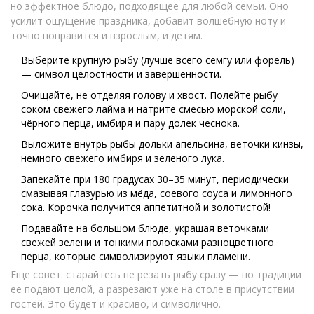
но эффектное блюдо, подходящее для любой семьи. Оно
усилит ощущение праздника, добавит волшебную ноту и
точно понравится и взрослым, и детям.
Выберите крупную рыбу (лучше всего сёмгу или форель)
— символ целостности и завершенности.
Очищайте, не отделяя голову и хвост. Полейте рыбу
соком свежего лайма и натрите смесью морской соли,
чёрного перца, имбиря и пару долек чеснока.
Выложите внутрь рыбы дольки апельсина, веточки кинзы,
немного свежего имбиря и зеленого лука.
Запекайте при 180 градусах 30–35 минут, периодически
смазывая глазурью из мёда, соевого соуса и лимонного
сока. Корочка получится аппетитной и золотистой!
Подавайте на большом блюде, украшая веточками
свежей зелени и тонкими полосками разноцветного
перца, которые символизируют языки пламени.
Еще совет: старайтесь не резать рыбу сразу — по традиции
ее подают целой, а разрезают уже на столе в присутствии
гостей. Это будет и красиво, и символично.