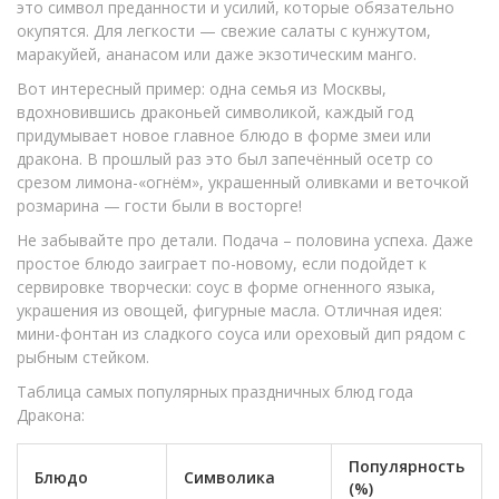
это символ преданности и усилий, которые обязательно
окупятся. Для легкости — свежие салаты с кунжутом,
маракуйей, ананасом или даже экзотическим манго.
Вот интересный пример: одна семья из Москвы,
вдохновившись драконьей символикой, каждый год
придумывает новое главное блюдо в форме змеи или
дракона. В прошлый раз это был запечённый осетр со
срезом лимона-«огнём», украшенный оливками и веточкой
розмарина — гости были в восторге!
Не забывайте про детали. Подача – половина успеха. Даже
простое блюдо заиграет по-новому, если подойдет к
сервировке творчески: соус в форме огненного языка,
украшения из овощей, фигурные масла. Отличная идея:
мини-фонтан из сладкого соуса или ореховый дип рядом с
рыбным стейком.
Таблица самых популярных праздничных блюд года
Дракона:
Популярность
Блюдо
Символика
(%)