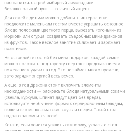
про напитки: острый имбирный лимонад или
безалкогольный пунш — отличный акцент.
Для семей с детьми можно добавить интерактива:
предложите маленьким гостям вместе украшать основное
блюдо полосками цветного перца, вырезать «огоньки» из
моркови или огурца, создавать съедобных мини-драконов
из фруктов. Такое веселое занятие сближает и заряжает
позитивом.
Не оставляйте гостей без мини-подарков: каждой семье
можно положить под тарелку сверток с предсказанием и
пожеланием удачи на год. Это не займет много времени,
зато зарядит энергией весь вечер.
А еще, в год Дракона стоит включить элементы
неожиданности — раскрасьте блюда натуральными соками
(свекла, куркума, шпинат дадут цвет без вреда),
используйте необычные формы к сервировочным блюдам,
включите в меню азиатские соусы и специи. Такой стол
надолго запомнится всем!
Кстати, если хочется усилить символику, украсьте стол
орехами, семенами подсолнуха или граната, конфетами в