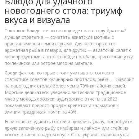
Блюдо для удачного
новогоднего стола: триумф
вкуса и визуала
Так какое блюдо точно не подведет вас в году Дракона?
Лучшая стратегия — сочетать азиатские мотивы с
привычными для семьи вкусами. Для некоторых это
ароматная рыба в глазури, для других — азиатский салат с
морепродуктами, а кто-то пойдет ва-банк, приготовив утку
по-пекински или острое мясо на мангале.
Среди фактов, которые стоит учитывать: согласно
статистике советов кулинарных порталов, рыба — фаворит
на новогодних столах более чем в 70% китайских семей.
Морские деликатесы уверенно вытеснили традиционное
мясо у молодых хозяек: аудиторские отчёты за 2023
показывают прирост продаж креветок и кальмаров к
зимним праздникам почти на 40%.
Если хочется удивить гостей и привлечь удачу, попробуйте
яркую запечённую рыбу с имбирём и лаймом или стейк из
лосося в кисло-сладком соусе. Стол украсит жареная утка: