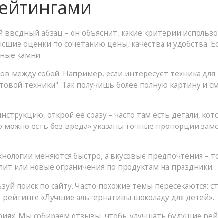
рейтингами
 вводный абзац – он объяснит, какие критерии использов
ысшие оценки по сочетанию цены, качества и удобства. Е
дные камни.
ов между собой. Например, если интересует техника для 
овой техники". Так получишь более полную картину и с
инструкцию, открой её сразу – часто там есть детали, ко
о можно есть без вреда» указаны точные пропорции заме
нологии меняются быстро, а вкусовые предпочтения – то
плит или новые ограничения по продуктам на праздники.
ьзуй поиск по сайту. Часто похожие темы пересекаются: с
в рейтинге «Лучшие альтернативы шоколаду для детей».
риях. Мы собираем отзывы, чтобы улучшать будущие рей