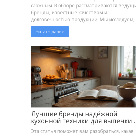
сложным. В обзоре рассматриваются ведущ
бренды, известные качеством и
долговечностью продукции. Мы исследуем,
что делает каждый бренд уникальным и как
Читать далее
они помогают создавать идеальные блюда.
Рассмотрим рекомендации по выбору
техники для домашних кондитеров. Описан
секреты, которые помогут вам легко
готовить на кухне.
Лучшие бренды надёжной
кухонной техники для выпечки 
2024 году
Эта статья поможет вам разобраться, какая