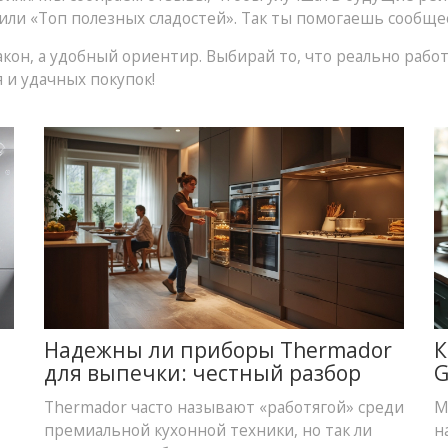
ли «Топ полезных сладостей». Так ты помогаешь сообщес
кон, а удобный ориентир. Выбирай то, что реально работ
 и удачных покупок!
Надежны ли приборы Thermador
К
для выпечки: честный разбор
G
Thermador часто называют «работягой» среди
М
премиальной кухонной техники, но так ли
н