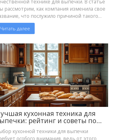
ачественной технике для выпечки. В статье
ы рассмотрим, как компания изменила свое
азвание, что послужило причиной такого
ешения и какие устройства от этого бренда
Читать далее
аслуживают вашего внимания на кухне.
оговорим о главных особенностях
родукции компании и почему она так
опулярна среди кулинаров. Если вы ищете
адежную технику для выпечки, этот
атериал будет полезен.
учшая кухонная техника для
ыпечки: рейтинг и советы по
ыбору
ыбор кухонной техники для выпечки
ребует особого внимания, ведь от этого