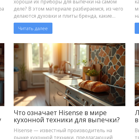
хороши их приборы для выпечки на самом
к
ра
деле? В этом материале разбираемся, из чего
м
делаются духовки и плиты бренда, какие
н
технологии стоят за красивой внешностью и
р
Читать далее
как Thermador ведут себя при частом
з
использовании. Поговорим о плюсах и
П
нюансах, поделюсь реальным опытом
п
использования и лайфхаками ухода. Для тех,
п
кто подбирает новую технику для выпечки и
н
не хочет прогадать.
м
Что означает Hisense в мире
Л
у
кухонной техники для выпечки?
в
в
Hisense — известный производитель на
В
рынке кухонной техники, предлагающий
т