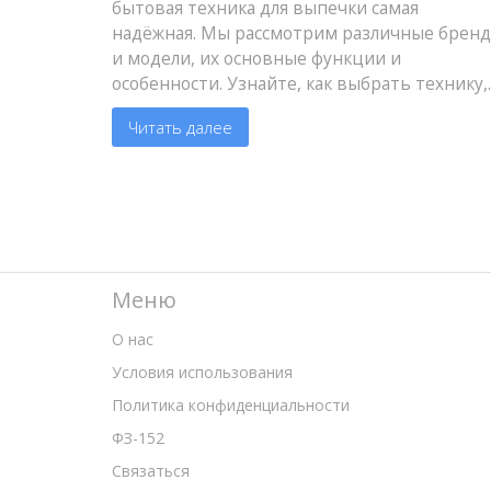
бытовая техника для выпечки самая
надёжная. Мы рассмотрим различные брен
и модели, их основные функции и
особенности. Узнайте, как выбрать технику,
которая будет служить вам долгие годы и на
Читать далее
что обратить внимание при покупке.
Меню
О нас
Условия использования
Политика конфиденциальности
ФЗ-152
Связаться