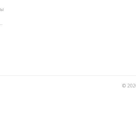
ды
© 202