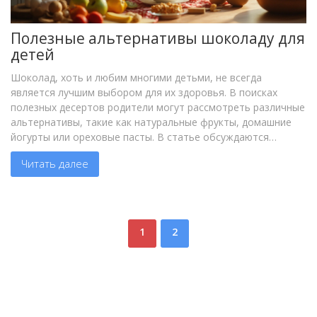
Полезные альтернативы шоколаду для
детей
Шоколад, хоть и любим многими детьми, не всегда
является лучшим выбором для их здоровья. В поисках
полезных десертов родители могут рассмотреть различные
альтернативы, такие как натуральные фрукты, домашние
йогурты или ореховые пасты. В статье обсуждаются
преимущества каждого из этих вариантов, а также даны
Читать далее
практические советы по их приготовлению и подаче.
Узнайте, как подарить ребенку сладкий десерт без ущерба
для здоровья.
1
2