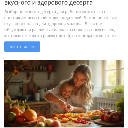
вкусного и здорового десерта
Выбор полезного десерта для ребенка может стать
настоящим испытанием для родителей. Важно не только
вкус, но и польза для здоровья малыша. В статье
обсуждаются различные варианты полезных вкусняшек,
которые не только радуют детей, но и поддерживают их
здоровье. От фруктов до нежных пирогов, каждый
Читать далее
родитель найдет что-то подходящее для своего ребенка.
Главное — следить за составом и качеством ингредиентов.