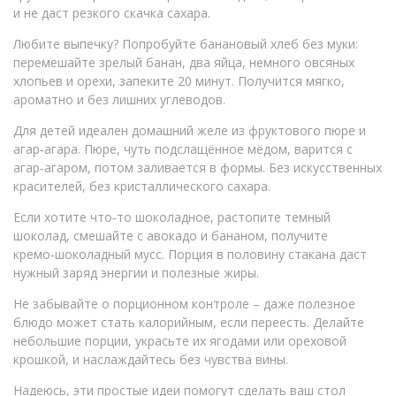
и не даст резкого скачка сахара.
Любите выпечку? Попробуйте банановый хлеб без муки:
перемешайте зрелый банан, два яйца, немного овсяных
хлопьев и орехи, запеките 20 минут. Получится мягко,
ароматно и без лишних углеводов.
Для детей идеален домашний желе из фруктового пюре и
агар‑агара. Пюре, чуть подслащённое мёдом, варится с
агар‑агаром, потом заливается в формы. Без искусственных
красителей, без кристаллического сахара.
Если хотите что‑то шоколадное, растопите темный
шоколад, смешайте с авокадо и бананом, получите
кремо‑шоколадный мусс. Порция в половину стакана даст
нужный заряд энергии и полезные жиры.
Не забывайте о порционном контроле – даже полезное
блюдо может стать калорийным, если переесть. Делайте
небольшие порции, украсьте их ягодами или ореховой
крошкой, и наслаждайтесь без чувства вины.
Надеюсь, эти простые идеи помогут сделать ваш стол