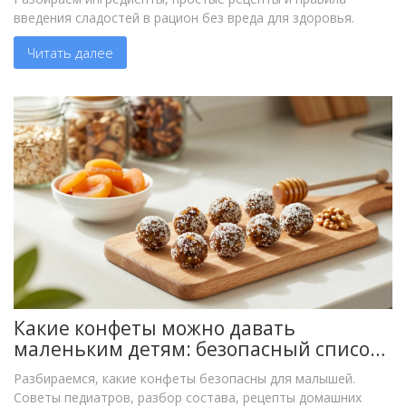
введения сладостей в рацион без вреда для здоровья.
Читать далее
Какие конфеты можно давать
маленьким детям: безопасный список
и рецепты домашних сладостей
Разбираемся, какие конфеты безопасны для малышей.
Советы педиатров, разбор состава, рецепты домашних