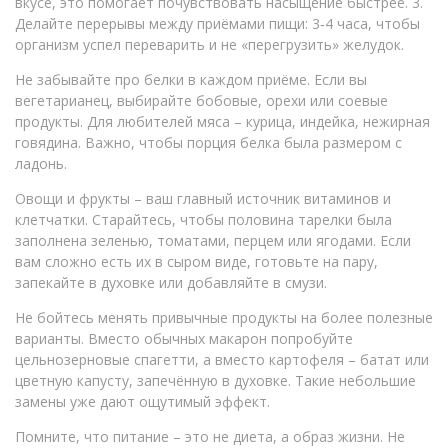
вкусе, это помогает почувствовать насыщение быстрее. 3.
Делайте перерывы между приёмами пищи: 3‑4 часа, чтобы
организм успел переварить и не «перегрузить» желудок.
Не забывайте про белки в каждом приёме. Если вы
вегетарианец, выбирайте бобовые, орехи или соевые
продукты. Для любителей мяса – курица, индейка, нежирная
говядина. Важно, чтобы порция белка была размером с
ладонь.
Овощи и фрукты – ваш главный источник витаминов и
клетчатки. Старайтесь, чтобы половина тарелки была
заполнена зеленью, томатами, перцем или ягодами. Если
вам сложно есть их в сыром виде, готовьте на пару,
запекайте в духовке или добавляйте в смузи.
Не бойтесь менять привычные продукты на более полезные
варианты. Вместо обычных макарон попробуйте
цельнозерновые спагетти, а вместо картофеля – батат или
цветную капусту, запечённую в духовке. Такие небольшие
замены уже дают ощутимый эффект.
Помните, что питание – это не диета, а образ жизни. Не