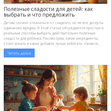
Полезные сладости для детей: как
выбрать и что предложить
Детям сложно отказаться от сладкого, но не все десерты
одинаково вредны. В этой статье обсуждаются простые и
реальные способы выбрать действительно полезные
сладости для ребёнка. Рассмотрим, какие ингредиенты
стоит искать и каких добавок лучше избегать. Узнаете,
какие домашние и магазинные варианты порадуют ребёнка
Читать далее
и не навредят здоровью. Будет много конкретных советов и
неожиданных фактов.