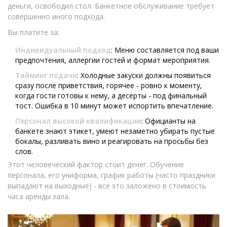
деньги, освободил стол. Банкетное обслуживание требует
совершенно иного подхода.
Вы платите за:
Индивидуальный подход
: Меню составляется под ваши
предпочтения, аллергии гостей и формат мероприятия.
Тайминг подачи
: Холодные закуски должны появиться
сразу после приветствия, горячее - ровно к моменту,
когда гости готовы к нему, а десерты - под финальный
тост. Ошибка в 10 минут может испортить впечатление.
Персонал высокой квалификации
: Официанты на
банкете знают этикет, умеют незаметно убирать пустые
бокалы, разливать вино и реагировать на просьбы без
слов.
Этот человеческий фактор стоит денег. Обучение
персонала, его униформа, график работы (часто праздники
выпадают на выходные) - все это заложено в стоимость
часа аренды зала.