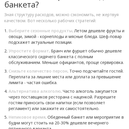
банкета?
Зная структуру расходов, можно сэкономить, не жертвуя
качеством. Вот несколько рабочих стратегий:
Выберите сезонные продукты
. Летом дешевле фрукты и
овощи, зимой - корнеплоды и мясные блюда. Шеф-повар
подскажет актуальные позиции.
Упростите формат
. Бранч или фуршет обычно дешевле
классического сидячего банкета с полным
обслуживанием. Меньше официантов, проще сервировка.
Снизьте количество персон
. Точно подсчитайте гостей.
Переплата за лишние места или доплата за превышение
лимита - частая ошибка.
Альтернатива алкоголю
. Часто алкоголь закупается
через поставщиков ресторана с наценкой. Разрешите
гостям приносить свои напитки (если позволяет
регламент) или закажите их самостоятельно.
Непиковое время
. Обеденный банкет или мероприятие в
будни могут стоить на 20-30% дешевле вечернего
пятничного варианта.