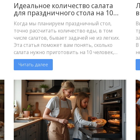
Идеальное количество салата
Л
для праздничного стола на 10
в
гостей
в
Когда мы планируем праздничный стол,
В
точно рассчитать количество еды, в том
т
числе салатов, бывает задачей не из легких.
з
Эта статья поможет вам понять, сколько
В
салата нужно приготовить на 10 человек,
н
чтобы все остались довольны и не пришлось
п
Читать далее
выбрасывать лишнее. Мы также поговорим о
П
том, какие салаты лучше выбрать и как их
т
сбалансировать по вкусу и ингредиентам.
и
Готовьтесь к празднику с уверенностью и
к
удовольствием!
и
то
р
ы.