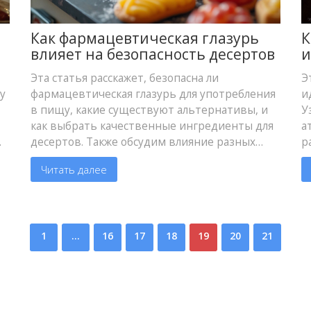
Как фармацевтическая глазурь
К
е
влияет на безопасность десертов
и
Эта статья расскажет, безопасна ли
Э
у
фармацевтическая глазурь для употребления
и
в пищу, какие существуют альтернативы, и
У
как выбрать качественные ингредиенты для
а
десертов. Также обсудим влияние разных
р
глазурей на здоровье и их химический состав.
с
Читать далее
к
ы
1
…
16
17
18
19
20
21