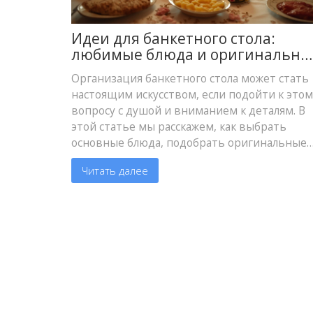
Идеи для банкетного стола:
любимые блюда и оригинальны
закуски
Организация банкетного стола может стать
настоящим искусством, если подойти к этом
вопросу с душой и вниманием к деталям. В
этой статье мы расскажем, как выбрать
основные блюда, подобрать оригинальные
закуски и продумать десерты, чтобы ваш
Читать далее
праздничный стол поразил всех гостей. Вас
ждут оригинальные идеи и полезные совет
по приготовлению и сервировке.