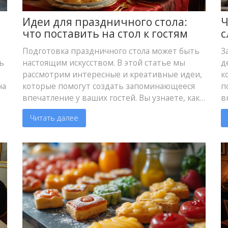
Идеи для праздничного стола:
Ч
что поставить на стол к гостям
с
Подготовка праздничного стола может быть
З
ь
настоящим искусством. В этой статье мы
д
рассмотрим интересные и креативные идеи,
к
на
которые помогут создать запоминающееся
п
впечатление у ваших гостей. Вы узнаете, как
в
сочетать блюда, украшения и сервировку,
д
Читать далее
чтобы ваш стол стал по-настоящему
д
праздничным. Наполните ваш вечер теплом
У
и вкусом с нашими полезными советами.
з
о