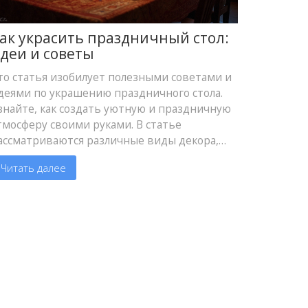
ак украсить праздничный стол:
деи и советы
то статья изобилует полезными советами и
деями по украшению праздничного стола.
знайте, как создать уютную и праздничную
тмосферу своими руками. В статье
ассматриваются различные виды декора,
пособы сервировки и уникальные идеи,
Читать далее
оторые порадуют ваших гостей.