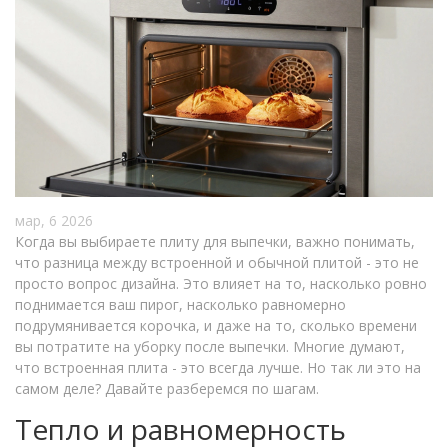
мар, 6 2026
Когда вы выбираете плиту для выпечки, важно понимать,
что разница между встроенной и обычной плитой - это не
просто вопрос дизайна. Это влияет на то, насколько ровно
поднимается ваш пирог, насколько равномерно
подрумянивается корочка, и даже на то, сколько времени
вы потратите на уборку после выпечки. Многие думают,
что встроенная плита - это всегда лучше. Но так ли это на
самом деле? Давайте разберемся по шагам.
Тепло и равномерность