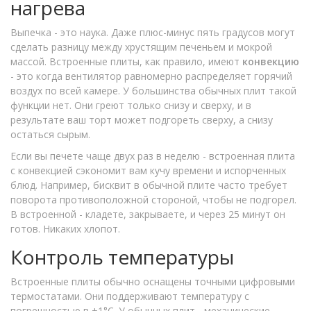
нагрева
Выпечка - это наука. Даже плюс-минус пять градусов могут
сделать разницу между хрустящим печеньем и мокрой
массой. Встроенные плиты, как правило, имеют
конвекцию
- это когда вентилятор равномерно распределяет горячий
воздух по всей камере. У большинства обычных плит такой
функции нет. Они греют только снизу и сверху, и в
результате ваш торт может подгореть сверху, а снизу
остаться сырым.
Если вы печете чаще двух раз в неделю - встроенная плита
с конвекцией сэкономит вам кучу времени и испорченных
блюд. Например, бисквит в обычной плите часто требует
поворота противоположной стороной, чтобы не подгорел.
В встроенной - кладете, закрываете, и через 25 минут он
готов. Никаких хлопот.
Контроль температуры
Встроенные плиты обычно оснащены точными цифровыми
термостатами. Они поддерживают температуру с
погрешностью в ±1°C. У обычных плит - механические