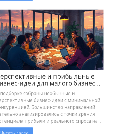
ерспективные и прибыльные
изнес-идеи для малого бизнеса:
то ещё вне мейнстрима
 подборке собраны необычные и
ерспективные бизнес-идеи с минимальной
онкуренцией. Большинство направлений
етельно анализировались с точки зрения
отенциала прибыли и реального спроса на
ынке. Статья особенно полезна тем, кто
Читать далее