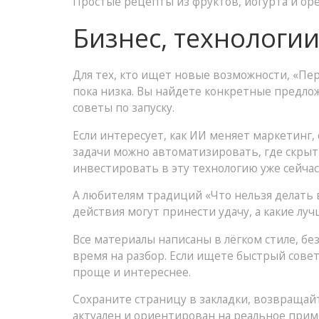
Простые рецепты из фруктов, йогурта и ор
Бизнес, технологи
Для тех, кто ищет новые возможности, «Пе
пока низка. Вы найдете конкретные предлож
советы по запуску.
Если интересует, как ИИ меняет маркетинг
задачи можно автоматизировать, где скрыт
инвестировать в эту технологию уже сейчас
А любителям традиций «Что нельзя делать в
действия могут принести удачу, а какие лу
Все материалы написаны в лёгком стиле, бе
время на разбор. Если ищете быстрый сове
проще и интереснее.
Сохраните страницу в закладки, возвращайт
актуален и ориентирован на реальное прим