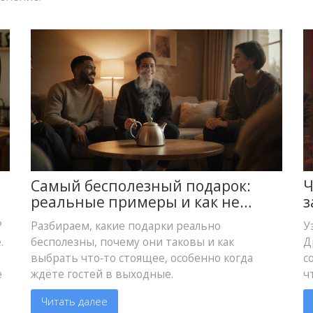
Самый бесполезный подарок:
Ч
реальные примеры и как не
з
попасть в ловушку
2
?
Разбираем, какие подарки реально
У
.
бесполезны, почему они таковы и как
Д
выбрать что‑то стоящее, особенно когда
с
е
ждёте гостей в выходные.
ч
Читать далее