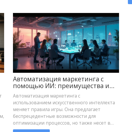
и
д
с
П
у
к
Автоматизация маркетинга с
помощью ИИ: преимущества и
риски
т
Автоматизация маркетинга с
использованием искусственного интеллекта
меняет правила игры. Она предлагает
м,
беспрецедентные возможности для
оптимизации процессов, но также несет в
себе определенные риски. В статье