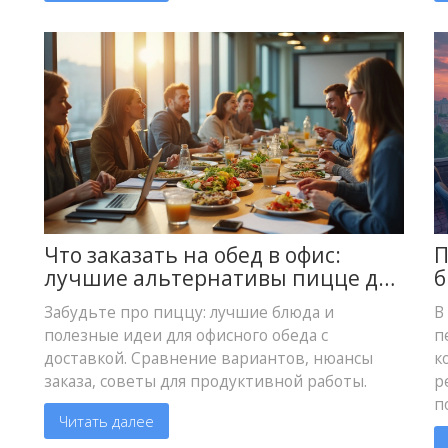
Что заказать на обед в офис:
П
лучшие альтернативы пицце для
б
сотрудников
ч
Забудьте про пиццу: лучшие блюда и
В
полезные идеи для офисного обеда с
п
доставкой. Сравнение вариантов, нюансы
к
заказа, советы для продуктивной работы.
р
п
Читать далее
р