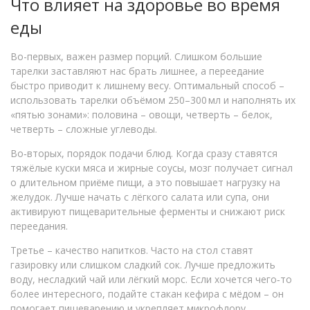
Что влияет на здоровье во время
еды
Во-первых, важен размер порций. Слишком большие
тарелки заставляют нас брать лишнее, а переедание
быстро приводит к лишнему весу. Оптимальный способ –
использовать тарелки объёмом 250–300 мл и наполнять их
«пятью зонами»: половина – овощи, четверть – белок,
четверть – сложные углеводы.
Во‑вторых, порядок подачи блюд. Когда сразу ставятся
тяжёлые куски мяса и жирные соусы, мозг получает сигнал
о длительном приёме пищи, а это повышает нагрузку на
желудок. Лучше начать с лёгкого салата или супа, они
активируют пищеварительные ферменты и снижают риск
переедания.
Третье – качество напитков. Часто на стол ставят
газировку или слишком сладкий сок. Лучше предложить
воду, несладкий чай или лёгкий морс. Если хочется чего‑то
более интересного, подайте стакан кефира с мёдом – он
помогает пищеварению и укрепляет микрофлору.