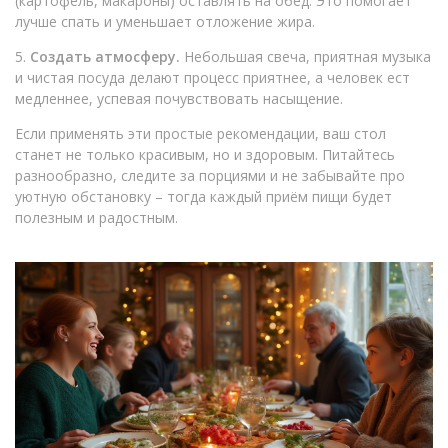
(картофель, макароны) оставлять на обед. Это помогает
лучше спать и уменьшает отложение жира.
5.
Создать атмосферу.
Небольшая свеча, приятная музыка
и чистая посуда делают процесс приятнее, а человек ест
медленнее, успевая почувствовать насыщение.
Если применять эти простые рекомендации, ваш стол
станет не только красивым, но и здоровым. Питайтесь
разнообразно, следите за порциями и не забывайте про
уютную обстановку – тогда каждый приём пищи будет
полезным и радостным.