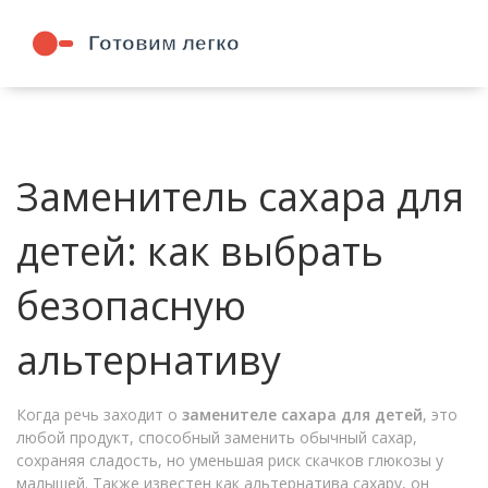
Заменитель сахара для
детей: как выбрать
безопасную
альтернативу
Когда речь заходит о
заменителе сахара для детей
,
это
любой продукт, способный заменить обычный сахар,
сохраняя сладость, но уменьшая риск скачков глюкозы у
малышей
. Также известен как
альтернатива сахару
, он