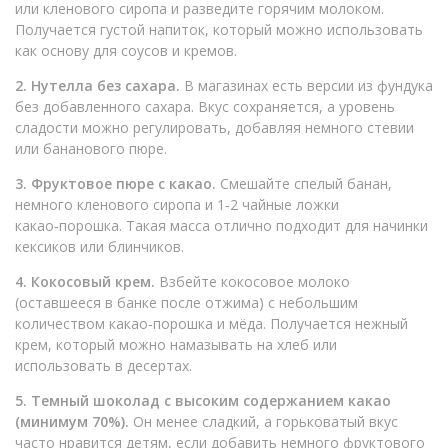
или кленового сиропа и разведите горячим молоком.
Получается густой напиток, который можно использовать
как основу для соусов и кремов.
2. Нутелла без сахара.
В магазинах есть версии из фундука
без добавленного сахара. Вкус сохраняется, а уровень
сладости можно регулировать, добавляя немного стевии
или бананового пюре.
3. Фруктовое пюре с какао.
Смешайте спелый банан,
немного кленового сиропа и 1‑2 чайные ложки
какао‑порошка. Такая масса отлично подходит для начинки
кексиков или блинчиков.
4. Кокосовый крем.
Взбейте кокосовое молоко
(оставшееся в банке после отжима) с небольшим
количеством какао‑порошка и мёда. Получается нежный
крем, который можно намазывать на хлеб или
использовать в десертах.
5. Темный шоколад с высоким содержанием какао
(минимум 70%).
Он менее сладкий, а горьковатый вкус
часто нравится детям, если добавить немного фруктового