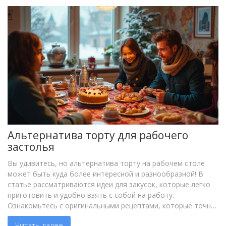
Альтернатива торту для рабочего
застолья
Вы удивитесь, но альтернатива торту на рабочем столе
может быть куда более интересной и разнообразной! В
статье рассматриваются идеи для закусок, которые легко
приготовить и удобно взять с собой на работу.
Ознакомьтесь с оригинальными рецептами, которые точно
сделают ваш офисный праздник еще более
Читать далее