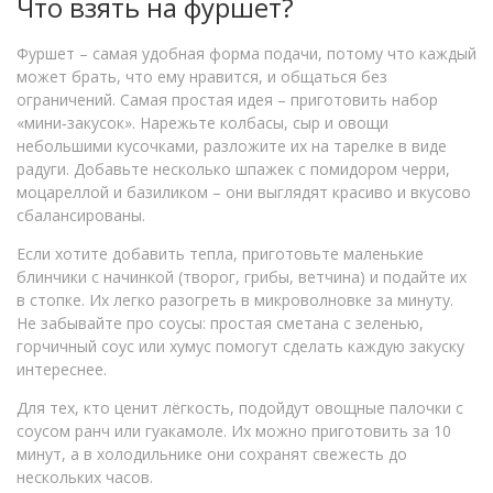
Что взять на фуршет?
Фуршет – самая удобная форма подачи, потому что каждый
может брать, что ему нравится, и общаться без
ограничений. Самая простая идея – приготовить набор
«мини‑закусок». Нарежьте колбасы, сыр и овощи
небольшими кусочками, разложите их на тарелке в виде
радуги. Добавьте несколько шпажек с помидором черри,
моцареллой и базиликом – они выглядят красиво и вкусово
сбалансированы.
Если хотите добавить тепла, приготовьте маленькие
блинчики с начинкой (творог, грибы, ветчина) и подайте их
в стопке. Их легко разогреть в микроволновке за минуту.
Не забывайте про соусы: простая сметана с зеленью,
горчичный соус или хумус помогут сделать каждую закуску
интереснее.
Для тех, кто ценит лёгкость, подойдут овощные палочки с
соусом ранч или гуакамоле. Их можно приготовить за 10
минут, а в холодильнике они сохранят свежесть до
нескольких часов.