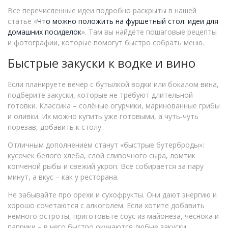
Все перечисленные идеи подробно раскрыты в нашей
статье «
Что можно положить на фуршетный стол: идеи для
домашних посиделок
». Там вы найдёте пошаговые рецепты
и фотографии, которые помогут быстро собрать меню.
Быстрые закуски к водке и вино
Если планируете вечер с бутылкой водки или бокалом вина,
подберите закуски, которые не требуют длительной
готовки. Классика – солёные огурчики, маринованные грибы
и оливки. Их можно купить уже готовыми, а чуть‑чуть
порезав, добавить к столу.
Отличным дополнением станут «быстрые бутерброды»:
кусочек белого хлеба, слой сливочного сыра, ломтик
копчёной рыбы и свежий укроп. Всё собирается за пару
минут, а вкус – как у ресторана.
Не забывайте про орехи и сухофрукты. Они дают энергию и
хорошо сочетаются с алкоголем. Если хотите добавить
немного остроты, приготовьте соус из майонеза, чеснока и
паприки – в него быстро окунаются любые закуски.