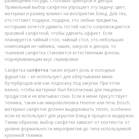
размещения посуды, столовых приборов и декора
.
Правильный выбор салфетки упрощает эту задачу: цвет,
материал и размер влияют на восприятие блюд. Для тех,
кто готовит подарки,
подарки
,
это любые предметы,
которыми хочется удивить гостей
часто сопровождаются
красивой салфеткой, чтобы удвоить эффект. Если
планируется чайный стол,
чайный стол
,
это небольшая
композиция из чайника, чашек, закусок и декора
, то
тканевая салфетка становится естественным фоном,
подчёркивающим вкус сервировки.
Салфетка
салфетка
также играет роль в холодных
фуршетах – её используют для обёртывания мини-
бутербродов или как подложку под закуски. При этом
важно, чтобы материал был безопасным для пищевых
продуктов и не впитывал соки. Если в меню присутствует
техника, такая как микроволновка Hisense или печь Bosch,
материал салфетки должен выдерживать тепло, особенно
если её используют для укрытия блюд в процессе выдержки.
Таким образом, выбор салфетки зависит от контекста: от
уровня формальности мероприятия до типа используемой
кухонной техники.