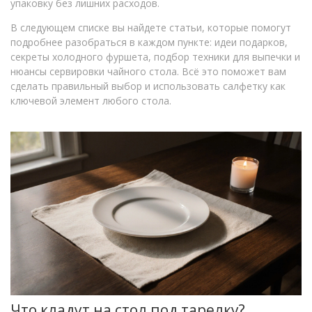
упаковку без лишних расходов.
В следующем списке вы найдете статьи, которые помогут
подробнее разобраться в каждом пункте: идеи подарков,
секреты холодного фуршета, подбор техники для выпечки и
нюансы сервировки чайного стола. Всё это поможет вам
сделать правильный выбор и использовать салфетку как
ключевой элемент любого стола.
Что кладут на стол под тарелку?