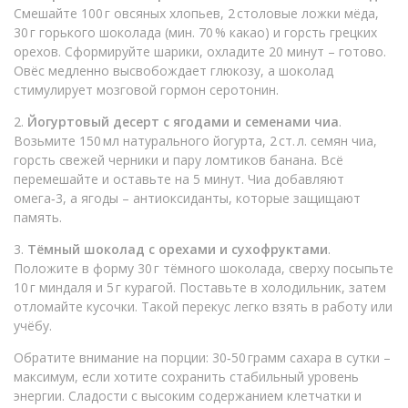
Смешайте 100 г овсяных хлопьев, 2 столовые ложки мёда,
30 г горького шоколада (мин. 70 % какао) и горсть грецких
орехов. Сформируйте шарики, охладите 20 минут – готово.
Овёс медленно высвобождает глюкозу, а шоколад
стимулирует мозговой гормон серотонин.
2.
Йогуртовый десерт с ягодами и семенами чиа
.
Возьмите 150 мл натурального йогурта, 2 ст. л. семян чиа,
горсть свежей черники и пару ломтиков банана. Всё
перемешайте и оставьте на 5 минут. Чиа добавляют
омега‑3, а ягоды – антиоксиданты, которые защищают
память.
3.
Тёмный шоколад с орехами и сухофруктами
.
Положите в форму 30 г тёмного шоколада, сверху посыпьте
10 г миндаля и 5 г курагой. Поставьте в холодильник, затем
отломайте кусочки. Такой перекус легко взять в работу или
учёбу.
Обратите внимание на порции: 30‑50 грамм сахара в сутки –
максимум, если хотите сохранить стабильный уровень
энергии. Сладости с высоким содержанием клетчатки и