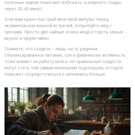
полезных жиров помогают избежать «сахарного спада»
через 30‑40 минут.
Если вам нужен быстрый мозговой импульс перед
экзаменом или важной встречей, попробуйте мёд с
орехами. Просто две чайные ложки мёда и горсть кешью –
вкусно и эффективно.
Помните, что сладкое – лишь часть рациона.
Сбалансированное питание, сон и физическая активность
тоже влияют на работу мозга. Но правильные сладости
могут стать тем самым маленьким подспорьем, которое
поможет сосредоточиться и запомнить больше.