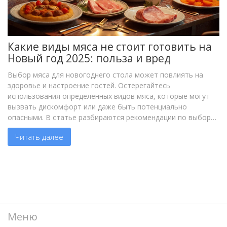
Какие виды мяса не стоит готовить на
Новый год 2025: польза и вред
Выбор мяса для новогоднего стола может повлиять на
здоровье и настроение гостей. Остерегайтесь
использования определенных видов мяса, которые могут
вызвать дискомфорт или даже быть потенциально
опасными. В статье разбираются рекомендации по выбору
мяса и обсуждаются советы по созданию безопасных и
Читать далее
вкусных блюд. Узнайте, какие продукты стоит исключить из
праздничного меню. А также получите полезные
кулинарные советы и интересные факты о мясных блюдах.
Меню