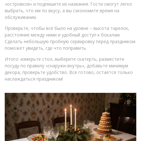
«островков» и подпишите их названия. Гости смогут легко
выбрать, что им по вкусу, а вы сэкономите время на
обслуживании.
Проверьте, чтобы всё было на уровне – высота тарелок,
расстояние между ними и удобный доступ к бокалам.
Сделать небольшую пробную сервировку перед праздником
поможет увидеть, где что поправить.
Итого: измерьте стол, выберите скатерть, разместите
посуду по правилу «снаружи‑внутрь», добавьте минимум
декора, проверьте удобство. Всё готово, остаётся только
наслаждаться праздником!