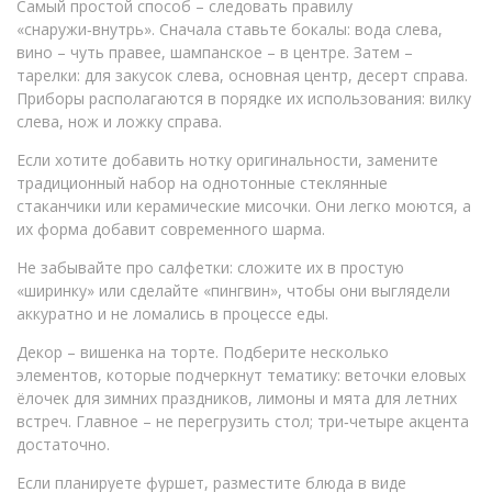
Самый простой способ – следовать правилу
«снаружи‑внутрь». Сначала ставьте бокалы: вода слева,
вино – чуть правее, шампанское – в центре. Затем –
тарелки: для закусок слева, основная центр, десерт справа.
Приборы располагаются в порядке их использования: вилку
слева, нож и ложку справа.
Если хотите добавить нотку оригинальности, замените
традиционный набор на однотонные стеклянные
стаканчики или керамические мисочки. Они легко моются, а
их форма добавит современного шарма.
Не забывайте про салфетки: сложите их в простую
«ширинку» или сделайте «пингвин», чтобы они выглядели
аккуратно и не ломались в процессе еды.
Декор – вишенка на торте. Подберите несколько
элементов, которые подчеркнут тематику: веточки еловых
ёлочек для зимних праздников, лимоны и мята для летних
встреч. Главное – не перегрузить стол; три‑четыре акцента
достаточно.
Если планируете фуршет, разместите блюда в виде