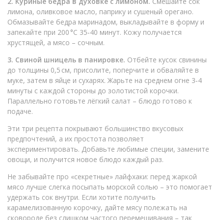
2. Куриные бедра в духовке с лимоном.
Смешайте сок
лимона, оливковое масло, паприку и сушеный орегано.
Обмазывайте бедра маринадом, выкладывайте в форму и
запекайте при 200 °C 35‑40 минут. Кожу получается
хрустящей, а мясо – сочным.
3. Свиной шницель в панировке.
Отбейте кусок свинины
до толщины 0,5 см, присолите, поперчите и обваляйте в
муке, затем в яйце и сухарях. Жарьте на среднем огне 3‑4
минуты с каждой стороны до золотистой корочки.
Параллельно готовьте лёгкий салат – блюдо готово к
подаче.
Эти три рецепта покрывают большинство вкусовых
предпочтений, а их простота позволяет
экспериментировать. Добавьте любимые специи, замените
овощи, и получится новое блюдо каждый раз.
Не забывайте про «секретные» лайфхаки: перед жаркой
мясо лучше слегка посыпать морской солью – это помогает
удержать сок внутри. Если хотите получить
карамелизованную корочку, дайте мясу полежать на
сковороде без слишком частого перемешивания – так