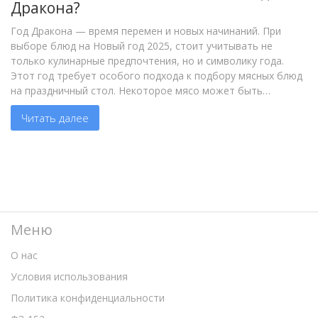
Дракона?
Год Дракона — время перемен и новых начинаний. При
выборе блюд на Новый год 2025, стоит учитывать не
только кулинарные предпочтения, но и символику года.
Этот год требует особого подхода к подбору мясных блюд
на праздничный стол. Некоторое мясо может быть
нежелательным для приготовления в этот период.
Читать далее
Правильный выбор ингредиентов добавит удачи и
благополучия на весь год.
Меню
О нас
Условия использования
Политика конфиденциальности