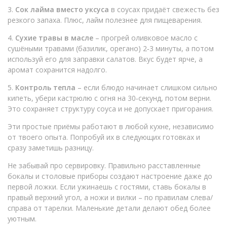
3.
Сок лайма вместо уксуса
в соусах придаёт свежесть без
резкого запаха. Плюс, лайм полезнее для пищеварения.
4.
Сухие травы в масле
– прогрей оливковое масло с
сушёными травами (базилик, орегано) 2‑3 минуты, а потом
используй его для заправки салатов. Вкус будет ярче, а
аромат сохранится надолго.
5.
Контроль тепла
– если блюдо начинает слишком сильно
кипеть, убери кастрюлю с огня на 30‑секунд, потом верни.
Это сохраняет структуру соуса и не допускает пригорания.
Эти простые приёмы работают в любой кухне, независимо
от твоего опыта. Попробуй их в следующих готовках и
сразу заметишь разницу.
Не забывай про сервировку. Правильно расставленные
бокалы и столовые приборы создают настроение даже до
первой ложки. Если ужинаешь с гостями, ставь бокалы в
правый верхний угол, а ножи и вилки – по правилам слева/
справа от тарелки. Маленькие детали делают обед более
уютным.