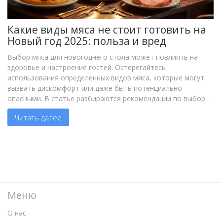
Какие виды мяса не стоит готовить на
Новый год 2025: польза и вред
Выбор мяса для новогоднего стола может повлиять на
здоровье и настроение гостей. Остерегайтесь
использования определенных видов мяса, которые могут
вызвать дискомфорт или даже быть потенциально
опасными. В статье разбираются рекомендации по выбору
мяса и обсуждаются советы по созданию безопасных и
Читать далее
вкусных блюд. Узнайте, какие продукты стоит исключить из
праздничного меню. А также получите полезные
кулинарные советы и интересные факты о мясных блюдах.
Меню
О нас