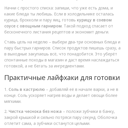
Начни с простого списка: запиши, что уже есть дома, и
какие блюда ты любишь. Если в холодильнике осталась
курица, брокколи и пару яиц, готовь
курицу в соевом
соусе с овощным гарниром
. Такой подход спасает от
бесконечного листания рецептов и экономит деньги.
Ставь цель на неделю – выбери два‑три основных блюда и
пару быстрых гарниров. Список продуктов пишешь сразу, а
в выходные закупаешь всё, что понадобится. Это уберёт
спонтанные походы в магазин и даст время наслаждаться
готовкой, а не бегать за ингредиентами.
Практичные лайфхаки для готовки
1.
Соль в кастрюлю
– добавляй её в начале варки, а не в
конце. Соль ускоряет нагрев воды и делает овощи более
мягкими.
2.
Чистка чеснока без ножа
– положи зубчики в банку,
закрой крышкой и сильно потряси пару секунд. Оболочка
отлетит сама, а зубчики останутся целыми.