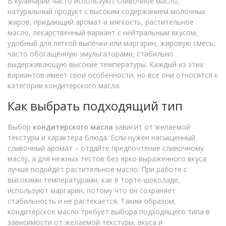
В кулинарии часто используют
сливочное масло
,
натуральный продукт с высоким содержанием молочных
жиров, придающий аромат и мягкость
,
растительное
масло
,
лекарственный вариант с нейтральным вкусом,
удобный для лёгкой выпечки
или
маргарин
,
жировую смесь,
часто обогащённую эмульгаторами, стабильно
выдерживающую высокие температуры
. Каждый из этих
вариантов имеет свои особенности, но все они относятся к
категории кондитерского масла.
Как выбрать подходящий тип
Выбор
кондитерского масла
зависит от желаемой
текстуры и характера блюда. Если нужен насыщенный
сливочный аромат – отдайте предпочтение сливочному
маслу, а для нежных тестов без ярко выраженного вкуса
лучше подойдёт растительное масло. При работе с
высокими температурами, как в торте‑шоколаде,
используют маргарин, потому что он сохраняет
стабильность и не растекается. Таким образом,
кондитерское масло требует выбора подходящего типа в
зависимости от желаемой текстуры, вкуса и