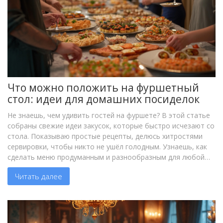
Что можно положить на фуршетный
стол: идеи для домашних посиделок
Не знаешь, чем удивить гостей на фуршете? В этой статье
собраны свежие идеи закусок, которые быстро исчезают со
стола. Показываю простые рецепты, делюсь хитростями
сервировки, чтобы никто не ушёл голодным. Узнаешь, как
сделать меню продуманным и разнообразным для любой
компании. Советы подойдут даже тем, кто не любит долго
Читать далее
возиться с едой.