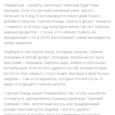
Первый шаг – решить, насколько тяжёлым будет ваш
праздник. Если это уютный семейный ужин, хватит
пяти‑шести блюд. Если планируете новогодний банкет,
добавьте закуски, горячие блюда, салаты и десерт. Начните
с главного: в 2024‑м году популярно меню, где нет тяжёлых
жирных продуктов – статья «Что нельзя ставить на
праздничный стол в 2024» рассказывает, какие ингредиенты
лучше заменить.
Подберите три группы блюд: холодные закуски, горячие
основные и лёгкий десерт. Холодные закуски могут быть
простыми – например, нарезка сыра, оливок и небольших
бутербродов. Если хотите удивить гостей, возьмите идеи
из поста «Как накрыть стол к водке: быстрые и практичные
закуски» – там есть варианты, которые готовятся за 15
минут и подходят к любой напитке.
Горячие блюда лучше планировать так, чтобы они могли
готовиться одновременно в разных приборах. Тушёный
говяжий стейк, запечённый лосось или традиционный
рождественский кусок индейки – всё это удобно
приготовить в духовке, пока ты занимаешься соусами.