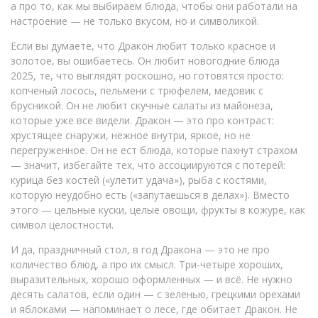
а про то, как мы выбираем блюда, чтобы они работали на
настроение — не только вкусом, но и символикой.
Если вы думаете, что Дракон любит только красное и
золотое, вы ошибаетесь. Он любит
новогодние блюда
2025
,
те, что выглядят роскошно, но готовятся просто:
копченый лосось, пельмени с трюфелем, медовик с
брусникой
.
Он не любит скучные салаты из майонеза,
которые уже все видели. Дракон — это про контраст:
хрустящее снаружи, нежное внутри, яркое, но не
перегруженное. Он не ест блюда, которые пахнут страхом
— значит, избегайте тех, что ассоциируются с потерей:
курица без костей («улетит удача»), рыба с костями,
которую неудобно есть («запутаешься в делах»). Вместо
этого — цельные куски, целые овощи, фрукты в кожуре, как
символ целостности.
И да,
праздничный стол
,
в год Дракона — это не про
количество блюд, а про их смысл
.
Три-четыре хороших,
выразительных, хорошо оформленных — и всё. Не нужно
десять салатов, если один — с зеленью, грецкими орехами
и яблоками — напоминает о лесе, где обитает Дракон. Не