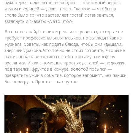
нужно десять десертов, если один — творожный пирог с
медом и корицей — дарит тепло. Главное — чтобы на
столе было то, что заставляет гостей остановиться,
взглянуть и сказать: «А это что?»
Вот что вы найдёте ниже: реальные рецепты, которые не
требуют профессиональных навыков, но выглядят как из
журнала. Советы, как подать блюда, чтобы они «дышали»
энергией Дракона. Что точно не стоит готовить, чтобы не
разочаровать не только гостей, но и саму атмосферу
праздника. И как с помощью простых деталей — подложки
под тарелки, фруктов в кожуре, золотой посыпки —
превратить ужин в событие, которое запомнят. Без паники.
Без перегруза. Просто — как нужно.