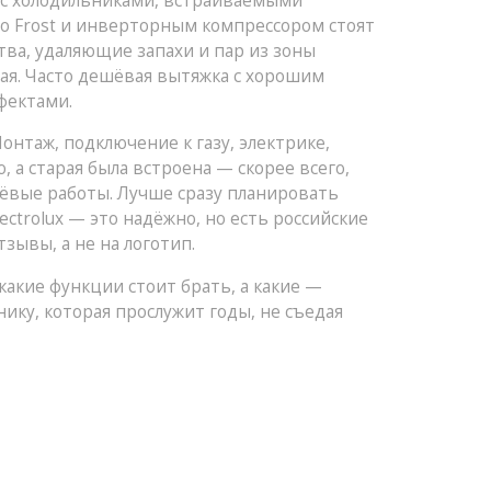
 с
холодильниками
,
встраиваемыми
No Frost и инверторным компрессором стоят
тва, удаляющие запахи и пар из зоны
ная. Часто дешёвая вытяжка с хорошим
фектами.
онтаж, подключение к газу, электрике,
, а старая была встроена — скорее всего,
ёвые работы. Лучше сразу планировать
ectrolux — это надёжно, но есть российские
зывы, а не на логотип.
какие функции стоит брать, а какие —
ику, которая прослужит годы, не съедая