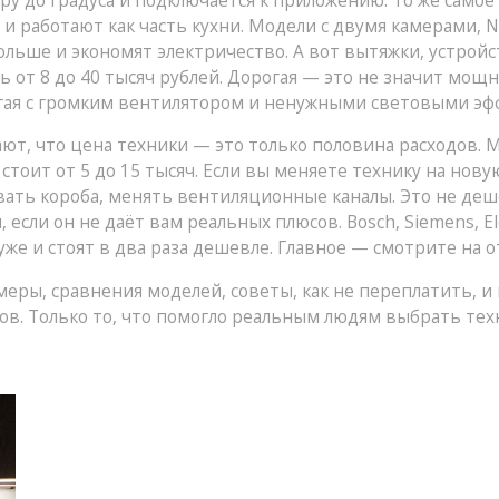
у до градуса и подключается к приложению. То же самое
и работают как часть кухни
. Модели с двумя камерами, 
дольше и экономят электричество. А вот
вытяжки
,
устройс
ь от 8 до 40 тысяч рублей. Дорогая — это не значит мощ
гая с громким вентилятором и ненужными световыми эф
ют, что цена техники — это только половина расходов. М
тоит от 5 до 15 тысяч. Если вы меняете технику на новую
ать короба, менять вентиляционные каналы. Это не деш
 если он не даёт вам реальных плюсов. Bosch, Siemens, El
же и стоят в два раза дешевле. Главное — смотрите на от
еры, сравнения моделей, советы, как не переплатить, и 
ров. Только то, что помогло реальным людям выбрать техн