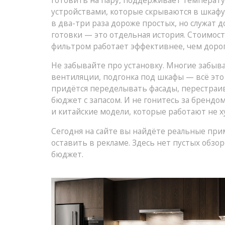
готовить на пару, поддерживает температур
устройствами, которые скрываются в шкафу 
в два-три раза дороже простых, но служат 
готовки
— это отдельная история. Стоимост
фильтром работает эффективнее, чем доро
Не забывайте про установку. Многие забыва
вентиляции, подгонка под шкафы — всё это с
придётся переделывать фасады, перестраив
бюджет с запасом. И не гонитесь за брендом,
и китайские модели, которые работают не ху
Сегодня на сайте вы найдёте реальные прим
оставить в рекламе. Здесь нет пустых обзо
бюджет.