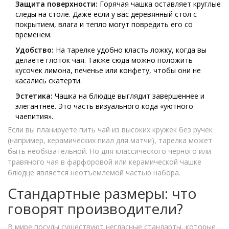
Защита поверхности:
Горячая чашка оставляет круглые
следы на столе. Даже если у вас деревянный стол с
покрытием, влага и тепло могут повредить его со
временем.
Удобство:
На тарелке удобно класть ложку, когда вы
делаете глоток чая. Также сюда можно положить
кусочек лимона, печенье или конфету, чтобы они не
касались скатерти.
Эстетика:
Чашка на блюдце выглядит завершеннее и
элегантнее. Это часть визуального кода «уютного
чаепития».
Если вы планируете пить чай из высоких кружек без ручек
(например, керамических пиал для матчи), тарелка может
быть необязательной. Но для классического черного или
травяного чая в фарфоровой или керамической чашке
блюдце является неотъемлемой частью набора.
Стандартные размеры: что
говорят производители?
В мире посуды существуют негласные стандарты, которые