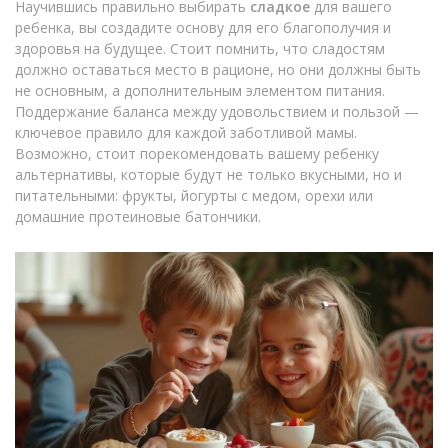
Научившись правильно выбирать
сладкое
для вашего
ребенка, вы создадите основу для его благополучия и
здоровья на будущее. Стоит помнить, что сладостям
должно оставаться место в рационе, но они должны быть
не основным, а дополнительным элементом питания.
Поддержание баланса между удовольствием и пользой —
ключевое правило для каждой заботливой мамы.
Возможно, стоит порекомендовать вашему ребенку
альтернативы, которые будут не только вкусными, но и
питательными: фрукты, йогурты с медом, орехи или
домашние протеиновые батончики.