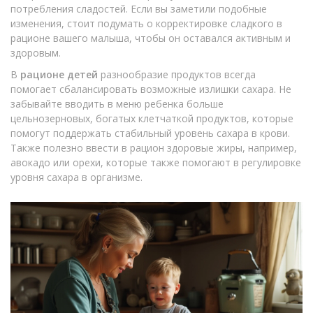
потребления сладостей. Если вы заметили подобные
изменения, стоит подумать о корректировке сладкого в
рационе вашего малыша, чтобы он оставался активным и
здоровым.
В
рационе детей
разнообразие продуктов всегда
помогает сбалансировать возможные излишки сахара. Не
забывайте вводить в меню ребенка больше
цельнозерновых, богатых клетчаткой продуктов, которые
помогут поддержать стабильный уровень сахара в крови.
Также полезно ввести в рацион здоровые жиры, например,
авокадо или орехи, которые также помогают в регулировке
уровня сахара в организме.