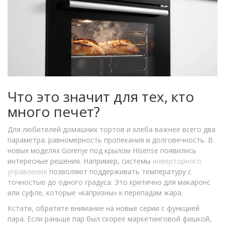
Что это значит для тех, кто
много печет?
Для любителей домашних тортов и хлеба важнее всего два
параметра: равномерность пропекания и долговечность. В
новых моделях Gorenje под крылом Hisense появились
интересные решения. Например, системы
инверторного
управления
позволяют поддерживать температуру с
точностью до одного градуса. Это критично для макаронс
или суфле, которые «капризны» к перепадам жара.
Кстати, обратите внимание на новые серии с функцией
пара. Если раньше пар был скорее маркетинговой фишкой,