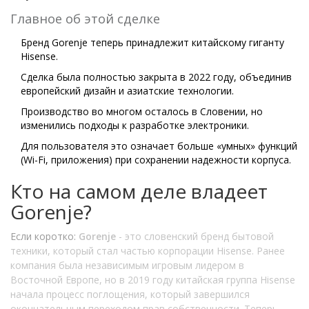
Главное об этой сделке
Бренд Gorenje теперь принадлежит китайскому гиганту
Hisense.
Сделка была полностью закрыта в 2022 году, объединив
европейский дизайн и азиатские технологии.
Производство во многом осталось в Словении, но
изменились подходы к разработке электроники.
Для пользователя это означает больше «умных» функций
(Wi-Fi, приложения) при сохранении надежности корпуса.
Кто на самом деле владеет
Gorenje?
Если коротко:
Gorenje
- это
словенский бренд бытовой
техники, который стал частью корпорации Hisense
. Ранее
компания была независимым игровым лидером в
Восточной Европе, но в 2019 году китайская группа
Hisense
начала процесс поглощения, который завершился
окончательным переходом прав собственности
. Теперь