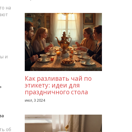
то на
вают
ры и
Как разливать чай по
этикету: идеи для
ь
праздничного стола
июл, 3 2024
за
ть об