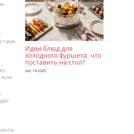
ом
В
 такая
Идеи блюд для
холодного фуршета: что
поставить на стол?
без
окт, 14 2025
 если
й
йдёт
ности,