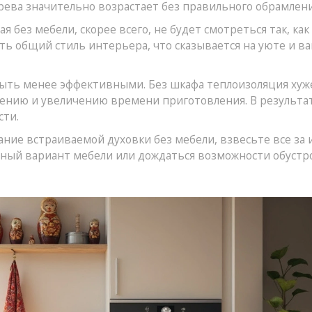
рева значительно возрастает без правильного обрамлени
ая без мебели, скорее всего, не будет смотреться так, как
ь общий стиль интерьера, что сказывается на уюте и в
ыть менее эффективными. Без шкафа теплоизоляция хуже
ению и увеличению времени приготовления. В результат
сти.
ание встраиваемой духовки без мебели, взвесьте все за 
нный вариант мебели или дождаться возможности обустр