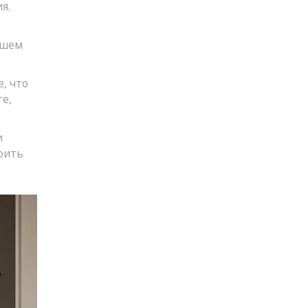
я.
ашем
, что
е,
и
оить