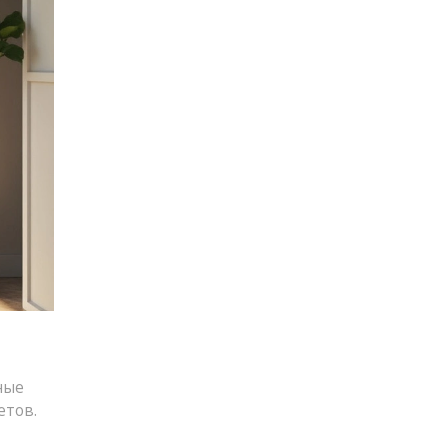
ные
етов.