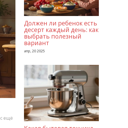
Должен ли ребенок есть
десерт каждый день: как
выбрать полезный
вариант
апр, 20 2025
ас ещё