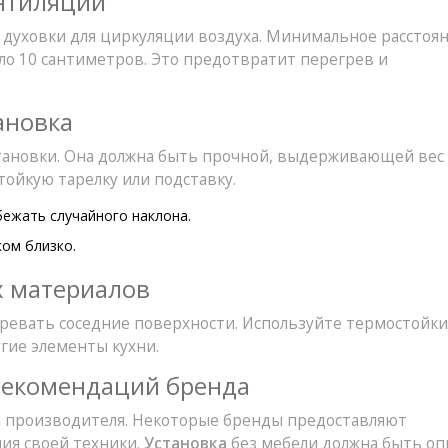
нтиляции
 духовки для циркуляции воздуха. Минимальное расстоя
ло 10 сантиметров. Это предотвратит перегрев и
ановка
тановки. Она должна быть прочной, выдерживающей вес
ойкую тарелку или подставку.
бежать случайного наклона.
ом близко.
х материалов
гревать соседние поверхности. Используйте термостойк
гие элементы кухни.
рекомендаций бренда
ей производителя. Некоторые бренды предоставляют
ия своей техники.
Установка
без мебели должна быть оп