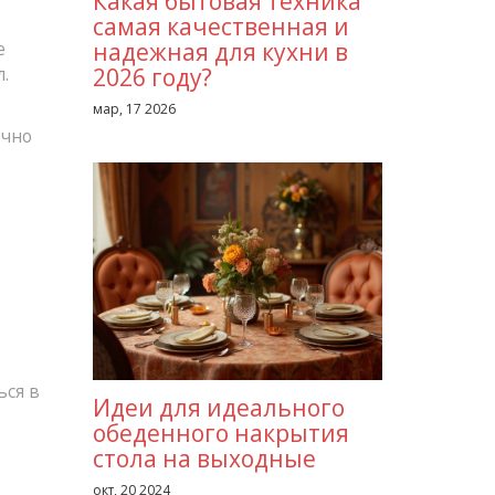
Какая бытовая техника
самая качественная и
надежная для кухни в
е
2026 году?
.
мар, 17 2026
очно
ься в
Идеи для идеального
обеденного накрытия
стола на выходные
окт, 20 2024