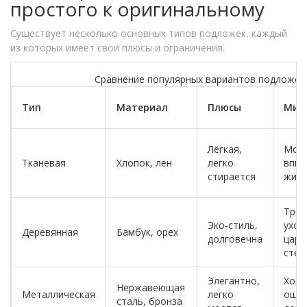
простого к оригинальному
Существует несколько основных типов подложек, каждый
из которых имеет свои плюсы и ограничения.
Сравнение популярных вариантов подложек 
Тип
Материал
Плюсы
Мин
Лёгкая,
Мож
Тканевая
Хлопок, лен
легко
впит
стирается
жир
Треб
Эко‑стиль,
уход
Деревянная
Бамбук, орех
долговечна
цара
стек
Элегантно,
Холо
Нержавеющая
Металлическая
легко
ощуп
сталь, бронза