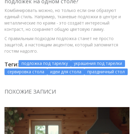
подложек на одном столе?
Комбинировать можно, но только если они образуют
единый стиль. Например, тканевые подложки в центре и
металлические по краям - это создаёт интересный
контраст, но сохраняет общую цветовую гамму.
С правильным подходом подложка станет не просто
защитой, а настоящим акцентом, который запомнится
гостям надолго.
подложка под тарелку
украшения под тарелки
Теги:
сервировка стола
идеи для стола
праздничный стол
ПОХОЖИЕ ЗАПИСИ