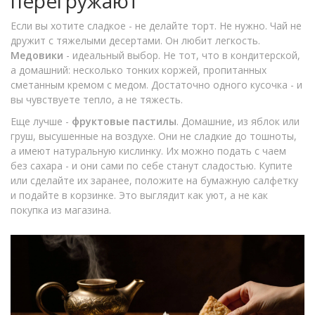
перегружают
Если вы хотите сладкое - не делайте торт. Не нужно. Чай не
дружит с тяжелыми десертами. Он любит легкость.
Медовики
- идеальный выбор. Не тот, что в кондитерской,
а домашний: несколько тонких коржей, пропитанных
сметанным кремом с медом. Достаточно одного кусочка - и
вы чувствуете тепло, а не тяжесть.
Еще лучше -
фруктовые пастилы
. Домашние, из яблок или
груш, высушенные на воздухе. Они не сладкие до тошноты,
а имеют натуральную кислинку. Их можно подать с чаем
без сахара - и они сами по себе станут сладостью. Купите
или сделайте их заранее, положите на бумажную салфетку
и подайте в корзинке. Это выглядит как уют, а не как
покупка из магазина.