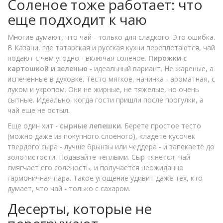
Соленое тоже работает: что
еще подходит к чаю
Многие думают, что чай - только для сладкого. Это ошибка.
В Казани, где татарская и русская кухни переплетаются, чай
подают с чем угодно - включая соленое.
Пирожки с
картошкой и зеленью
- идеальный вариант. Не жареные, а
испеченные в духовке. Тесто мягкое, начинка - ароматная, с
луком и укропом. Они не жирные, не тяжелые, но очень
сытные. Идеально, когда гости пришли после прогулки, а
чай еще не остыл.
Еще один хит -
сырные лепешки
. Берете простое тесто
(можно даже из покупного слоеного), кладете кусочек
твердого сыра - лучше брынзы или чеддера - и запекаете до
золотистости. Подавайте теплыми. Сыр тянется, чай
смягчает его соленость, и получается неожиданно
гармоничная пара. Такое угощение удивит даже тех, кто
думает, что чай - только с сахаром.
Десерты, которые не