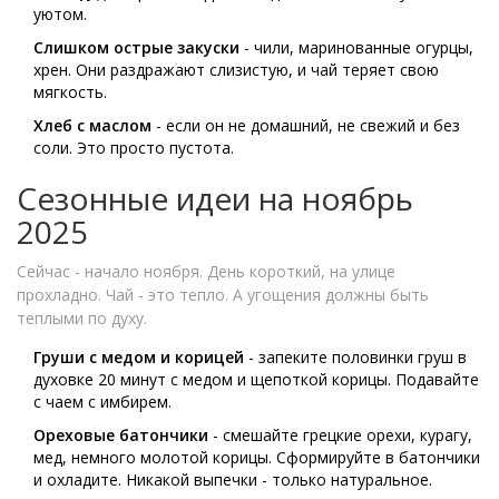
уютом.
Слишком острые закуски
- чили, маринованные огурцы,
хрен. Они раздражают слизистую, и чай теряет свою
мягкость.
Хлеб с маслом
- если он не домашний, не свежий и без
соли. Это просто пустота.
Сезонные идеи на ноябрь
2025
Сейчас - начало ноября. День короткий, на улице
прохладно. Чай - это тепло. А угощения должны быть
теплыми по духу.
Груши с медом и корицей
- запеките половинки груш в
духовке 20 минут с медом и щепоткой корицы. Подавайте
с чаем с имбирем.
Ореховые батончики
- смешайте грецкие орехи, курагу,
мед, немного молотой корицы. Сформируйте в батончики
и охладите. Никакой выпечки - только натуральное.