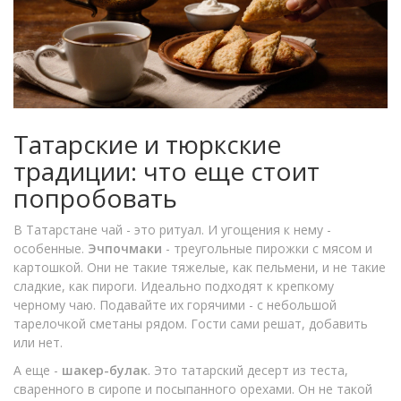
Татарские и тюркские
традиции: что еще стоит
попробовать
В Татарстане чай - это ритуал. И угощения к нему -
особенные.
Эчпочмаки
- треугольные пирожки с мясом и
картошкой. Они не такие тяжелые, как пельмени, и не такие
сладкие, как пироги. Идеально подходят к крепкому
черному чаю. Подавайте их горячими - с небольшой
тарелочкой сметаны рядом. Гости сами решат, добавить
или нет.
А еще -
шакер-булак
. Это татарский десерт из теста,
сваренного в сиропе и посыпанного орехами. Он не такой