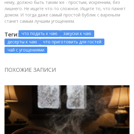
нему, должно быть таким же - простым, искренним, без
лишнего. Не ищите что-то сложное. Ищите то, что пахнет
домом. И тогда даже самый простой бублик с вареньем
станет самым лучшим угощением.
что подать к чаю
закуски к чаю
Теги:
десерты к чаю
что приготовить для гостей
чай с угощениями
ПОХОЖИЕ ЗАПИСИ