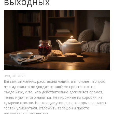
выходных
ноя, 20 2025
Вы зажгли чайник, расставили чашки, а в голове - вопрос:
что идеально подходит к чаю
? Не просто что-то
съедобное, а то, что действительно дополняет аромат,
тепло и уют этого напитка. Не пирожные из коробки, не
сухарики с полки. Настоящие угощения, которые заставят
гостей улыбнуться, отложить телефон и просто
наслаждаться моментом.