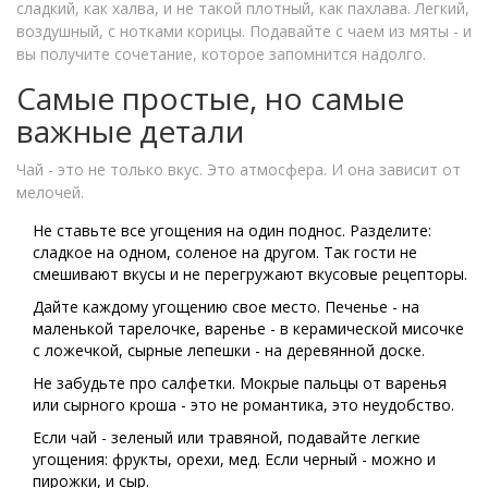
сладкий, как халва, и не такой плотный, как пахлава. Легкий,
воздушный, с нотками корицы. Подавайте с чаем из мяты - и
вы получите сочетание, которое запомнится надолго.
Самые простые, но самые
важные детали
Чай - это не только вкус. Это атмосфера. И она зависит от
мелочей.
Не ставьте все угощения на один поднос. Разделите:
сладкое на одном, соленое на другом. Так гости не
смешивают вкусы и не перегружают вкусовые рецепторы.
Дайте каждому угощению свое место. Печенье - на
маленькой тарелочке, варенье - в керамической мисочке
с ложечкой, сырные лепешки - на деревянной доске.
Не забудьте про салфетки. Мокрые пальцы от варенья
или сырного кроша - это не романтика, это неудобство.
Если чай - зеленый или травяной, подавайте легкие
угощения: фрукты, орехи, мед. Если черный - можно и
пирожки, и сыр.